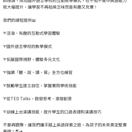
師授課，採用國外語言學校的互動教學模式，在不知不覺中英語能力
就大幅提升，讓學習不再枯燥乏味而是有趣又充實！
我們的課程提供📖
➰活潑、有趣的互動式學習體驗
➰國外語言學校的教學模式
➰拓展國際視野，體驗多元文化
➰強調「聽、說、讀、寫」全方位練習
➰鼓勵學生建立自信，掌握實用學術技能
➰從TED Talks，啟發思考、激發創意
➰訓練上台演講技能，
提升學生的口語表達和演講技巧
不要再猶豫，讓我們攜手踏上英語探索之旅，為孩子的未來奠定堅實
基礎！🌎✈️