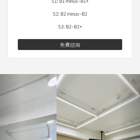
S1: B1 minus~B1+
S2: B2 minus~B2
S3: B2~B2+
免費諮詢
Previous
Nex