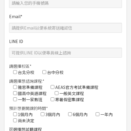
Email*
LINE ID
請選擇校區*
台北分校
台中分校
請選擇想諮詢課程:*
雅思準備課程
AEAS官方考試準備課程
國高中英語課程
一般英文課程
一對一家教班
寒暑假密集課程
預計想要開課的時間*
1個月內
3個月內
6個月內
一年內
尚未決定
可選擇想試聽課程