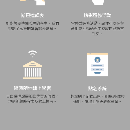
斯巴達課表
精彩選修活動
針對想要準備雅思的學生，我們
常態式選修活動，讓你可以在與
規劃了密集的學習課表選擇。
新朋友互動過程中發展自己語言
社交。
隨時隨地線上學習
點名系統
自由選擇想要加強學習的時間，
輕鬆刷卡紀錄出席，即時到/離校
規劃訓練時程表及線上模考。
通知，讓您上課更輕鬆簡單。