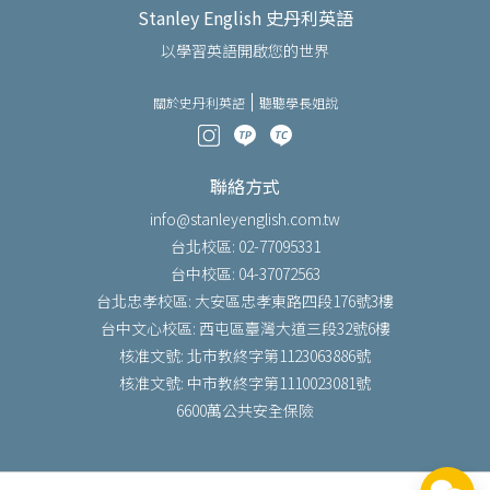
Stanley English 史丹利英語
以學習英語開啟您的世界
關於史丹利英語
聽聽學長姐說
聯絡方式
info@stanleyenglish.com.tw
台北校區: 02-77095331
台中校區: 04-37072563
台北忠孝校區: 大安區忠孝東路四段176號3樓
台中文心校區: 西屯區臺灣大道三段32號6樓
核准文號: 北市教終字第1123063886號
核准文號: 中市教終字第1110023081號
6600萬公共安全保險