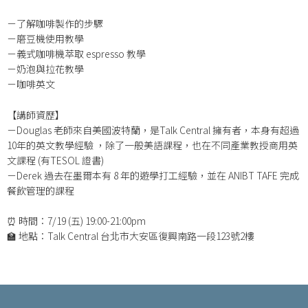
－了解咖啡製作的步驟
－磨豆機使用教學
－義式咖啡機萃取 espresso 教學
－奶泡與拉花教學
－咖啡英文
【講師資歷】
－Douglas 老師來自美國波特蘭，是Talk Central 擁有者，本身有超過
10年的英文教學經驗 ，除了一般美語課程，也在不同產業教授商用英
文課程 (有TESOL 證書)
－Derek 過去在墨爾本有 8 年的遊學打工經驗，並在 ANIBT TAFE 完成
餐飲管理的課程
⏰ 時間：7/19 (五) 19:00-21:00pm
🏫 地點：Talk Central 台北市大安區復興南路一段123號2樓