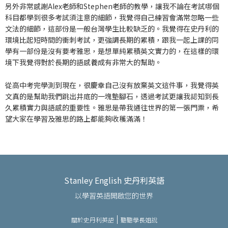
另外非常感謝Alex老師和Stephen老師的教學，讓我不論在考試哪個
科目都學到很多考試須注意的細節，我覺得自己練習會滿常忽略一些
文法的細節，這部份是一般台灣學生比較缺乏的。我覺得在史丹利的
環境比起短時間的衝刺考試，更強調長期的累積，跟我一起上課的同
學有一部份是沒有要考雅思，是想單純累積英文實力的，在這樣的環
境下我覺得對於長期的語感養成有非常大的幫助。
從高中考完學測到現在，很慶幸自己沒有放棄英文這件事，我覺得英
文真的是幫助我們跳出井底的一塊墊腳石，透過考試更讓我認知到長
久累積實力與語感的重要性。雅思是帶我通往世界的第一張門票，希
望大家在學習及雅思的路上都能夠收穫滿滿！
Stanley English 史丹利英語
以學習英語開啟您的世界
關於史丹利英語
聽聽學長姐說