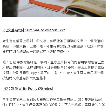
–
短文重點總結 Summarize Written Text
考生會在螢幕上看到一段文字，有點像雅思閱讀的文章中一個段落的
長度，不是太長，但也不短，考生有10分鐘的時間閱讀、理解，然後
要在時間內統整成一段話寫在下方的空格中。
註：切記!字數需控制在75字內，且考生所撰寫的內容用字需包含上面
所提出的重點!但因時間有限，且是電腦考的優勢，畫面上會提供三個
按鈕，分別是複製copy、剪下cut、貼上paste，考生可以善用這三個
按鈕將文章重點擷取到空格中。
–
短文寫作 Write Essay (20 mins)
考生會在螢幕上看到類似雅思寫作第二部分的題目(如：雙方論點題)，
但在PTE中，考生僅需書寫200~300個字在下方空格處，盡可能的在20