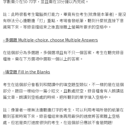
字數需介在50-70字，並且需在10分鐘以內完成。
註：此時很看考生電腦英打能力，畢竟有些考生(就像是本筆者)，是沒
有辦法分心邊聽邊「打」重點，考場會發紙筆，聽到什麼就直接下意
識寫下來，等錄音擋結束之後直接謄上螢幕所要求的空格中。
–
多選題 Multiple-choice, choose Multiple Answers
在這個部分為多選題，多個選項且有不只一個答案，考生在聽完錄音
檔後，需在下方選項中選取一個以上的答案。
–
填空題 Fill in the Blanks
考生在這個部分會看到和閱讀中的填空題型類似，不一樣的是在這個
部分，題目一樣給你一篇小短文，且數處挖空，錄音檔會有人朗讀這
篇文章，朗讀到空格處的時候，把所聽到的單字填入空格中。
註：像筆者一樣無法邊聽邊打字的考生，可以利用考場所發的紙筆在
聽到答案時寫下來，錄音檔結束後再用最快的速度將答案謄上空格
處，但若是英打速度很快的考生，在這個部分應該不會是問題!