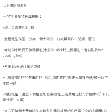
以下開始喝湯!!!
>>PTE
考試特色與規則：
˙總共只需要約3小時
˙全程電腦作答，分為三個大部分：口說與寫作、閱讀、聽力
˙考前24小時仍可接受報名(考前24~48小時之間報名，會被酌收late
booking fee)
˙考後1-5天即可拿到成績
˙也有簽證PTE的選擇(PTE UKVI)(適用移民/非正式學程申請/學士以下
學歷申請)
˙相較托福、雅思，價格更加低廉(詳細三者費用比較可詳閱本校”PTE
是什麼”文章)
˙官方可協助免費無限制次數幫你傳送成績給你所需投交的志願學校/