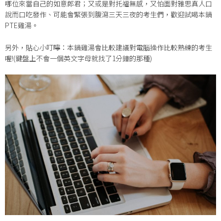
哪位來當自己的如意郎君；又或是對托福無感，又怕面對雅思真人口
說而口吃發作、可能會緊張到腹瀉三天三夜的考生們，歡迎試喝本鍋
PTE雞湯。
另外，貼心小叮嚀：本鍋雞湯會比較建議對電腦操作比較熟練的考生
喔!(鍵盤上不會一個英文字母就找了1分鐘的那種)