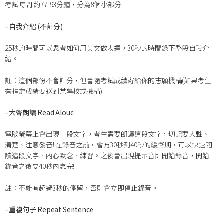
考試時間:約77-93分鐘，分為8個小部分
–
自我介紹 (不計分)
25秒的時間可以思考如何用英文做表達，30秒的時間錄下整段自我介
紹。
註：這個部份不會計分，但會隨考試成績寄給你的志願機構(如果考生
有指定成績要送到某學校或機構)
–
大聲朗讀 Read Aloud
電腦螢幕上會出現一段文字，考生需要朗讀這段文字，切記要大聲、
清楚、注意發音! 在錄音之前，會有30秒到40秒的緩衝期，可以快速閱
讀這段文字、內心默念、練習。之後會出現提示音即開始錄音，開始
錄音之後要40秒內念完!!
註：不能有超過3秒的停留，否則會立即停止錄音。
–
重複句子 Repeat Sentence