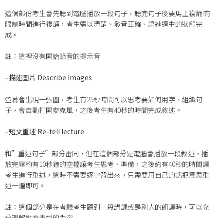
這個部份考生會先聽到電腦播放一段句子，聽完句子後要馬上複誦!有
限制時間進行複誦，考生需以清楚、發音正確、語速適中的狀態完
成。
註：這裡沒有開始錄音的提示音!
–
描述圖片 Describe Images
螢幕會出現一張圖，考生有25秒時間可以思考要如何用字、組織句
子，會自動打開麥克風，之後考生有40秒的時間完成敘述。
–
短文重述 Re-tell lecture
和”重述句子”部分雷同，但在這個部分是電腦會播放一段敘述，播
放完畢約有10秒鐘的空檔讓考生思考、準備，之後約有40秒的時間讓
考生進行重述，這時不需要逐字背出來，只需要用自己的話把意思重
述一遍即可。
註：這個部分是在考驗考生聽到一段講課或是別人的朗讀時，可以充
分理解對方表述的內容