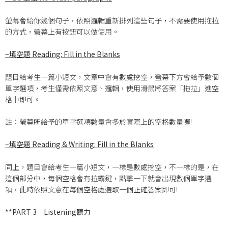
螢幕會給你幾個句子，依照邏輯重新排列這些句子，不需要使用拖拉
的方式，螢幕上有按鈕可以做使用。
–
填空題 Reading: Fill in the Blanks
題目給考生一篇小短文，文章中會有數處挖空，螢幕下方會給予數個
單字選項，考生僅需依照文意、邏輯，使用滑鼠將答案「拖拉」進空
格中即可。
註：螢幕所給予的單字選項數量會多於實際上的空格數量喔!
–
填空題 Reading & Writing: Fill in the Blanks
同上，題目會給考生一篇小短文，一樣是數處挖空，不一樣的是，在
這個部分中，每個空格會有拉霸鍵，點擊一下就會出現數個單字選
項，此時依照文意在每個空格處選取一個正確答案即可!
**PART 3
Listening聽力