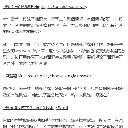
–
選出正確的概述 Highlight Correct Summary
考生需將一段錄音檔聽完，螢幕上有數個選項，每個選項都是一小段
文字，考生需依照錄音檔的內容，在下方眾多的選項中，選出最符合
的錄音檔內容的概述。
註：因為文字量不少，故建議考生可以邊聽錄音檔的時候，邊把一些
重要的key words寫下來，腦中大概組織一下錄音檔內容想要傳達的意
思，之後再用你寫下來的關鍵字去跟選項對照，要記得除了關鍵字符
合之外，文意也要符合喔!
–
單選題 Multiple-choice, choose single answer
題型和上面一樣，聽錄音檔，選取一個正確答案，只是這個部分的選
項並不是概述，因此文字量會比較少一點，大概是一句話左右!
–
選擇消失的字 Select Missing Word
這個題型就像是聽力版的填空選擇題，錄音擋會放出一段文字，在某
個字的時候會被消音，考生需要根據文意，在下方選項中選取最合適