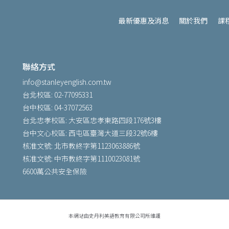
最新優惠及消息
關於我們
課
聯絡方式
info@stanleyenglish.com.tw
台北校區: 02-77095331
台中校區: 04-37072563
台北忠孝校區: 大安區忠孝東路四段176號3樓
台中文心校區: 西屯區臺灣大道三段32號6樓
核准文號: 北市教終字第1123063886號
核准文號: 中市教終字第1110023081號
6600萬公共安全保險
本網站由史丹利英語教育有限公司所維護