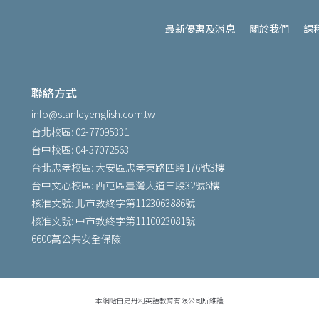
最新優惠及消息
關於我們
課
聯絡方式
info@stanleyenglish.com.tw
台北校區: 02-77095331
台中校區: 04-37072563
台北忠孝校區: 大安區忠孝東路四段176號3樓
台中文心校區: 西屯區臺灣大道三段32號6樓
核准文號: 北市教終字第1123063886號
核准文號: 中市教終字第1110023081號
6600萬公共安全保險
本網站由史丹利英語教育有限公司所維護