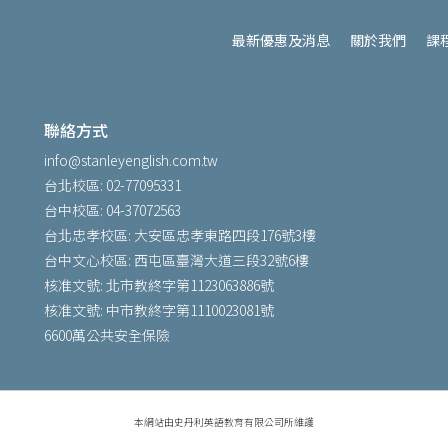
最新優惠及消息
關於我們
課
聯絡方式
info@stanleyenglish.com.tw
台北校區: 02-77095331
台中校區: 04-37072563
台北忠孝校區: 大安區忠孝東路四段176號3樓
台中文心校區: 西屯區臺灣大道三段32號6樓
核准文號: 北市教終字第1123063886號
核准文號: 中市教終字第1110023081號
6600萬公共安全保險
本網站由史丹利英語教育有限公司所維護