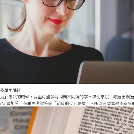
多單字陳述
力」考試的時候，要盡可能多背同義不同詞的字。舉例來說，考題出現過
肯定會加分，在雅思考試答案「知道的少即是壞」。所以有豐富教學背景