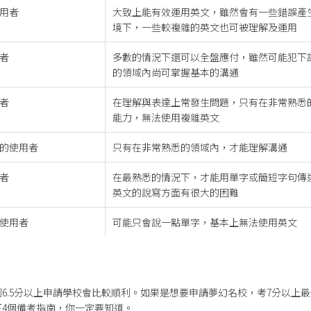
用者
大致上能有效運用英文，雖然會有一些錯誤產
境下，一些較複雜的英文也可被理解及運用
者
多數的情況下還可以全盤應付，雖然可能犯下
的領域內尚可掌握基本的溝通
者
在理解與表達上常發生問題，只有在非常熟悉
能力，無法使用複雜英文
的使用者
只有在非常熟悉的領域內，才能理解溝通
者
在最熟悉的情況下，才能用單字或簡短字句傳
英文的說寫方面有很大的困難
使用者
可能只會說一點單字，基本上無法使用英文
6.5分以上申請學校會比較順利。如果是想要申請夢幻名校，考7分以上
4個備考指南，你一定要知道。