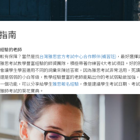
指南
經驗的老師
較有保障？當然是找
台灣雅思官方考試中心合作夥伴(補習班)
，最好選擇
雅思考試教學豐富經驗的師資團隊，積極帶著你練習4大考試項目。好的
會讓學生學習運用不同的詞彙來陳述答案，因為雅思考試非常活用，死讀
還是弱弱的小白等級，教學經驗豐富的老師能點出你的考試弱點做加強，
一個功能，可以分享給學生
雅思報名經驗
，像是建議學生考試日期、考試
雅師考試的葵花寶典。