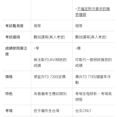
˙
不確定對方要求的雅
思種類
考試難易度
相等
相等
考試細項
聽說讀寫(真人考官)
聽說讀寫(真人考官)
成績使用廣泛
˙窄
˙廣
度
無法取代UKVI移民的
可取代一般移民雅思的
成績
成績
價格
便宜(NTD 7200)定價
貴(NTD 7785)隨匯率浮
動
特色
為普遍考生應試類別
考場全程錄影、考場高
規格
考場
近乎遍布全台灣
台北ONLY