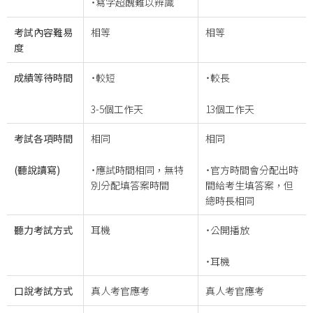
˙寫字超醜難以辨識
考試內容難易
相等
相等
度
成績等待時間
˙較短
˙較長
3-5個工作天
13個工作天
考試各項時間
相同
相同
(
聽說讀寫)
˙應試時間相同，無特
˙官方時間會分配出時
別分配填答案時間
間給考生填答案，但
總時長相同
聽力考試方式
耳機
˙公開播放
˙耳機
口說考試方式
真人考官應考
真人考官應考