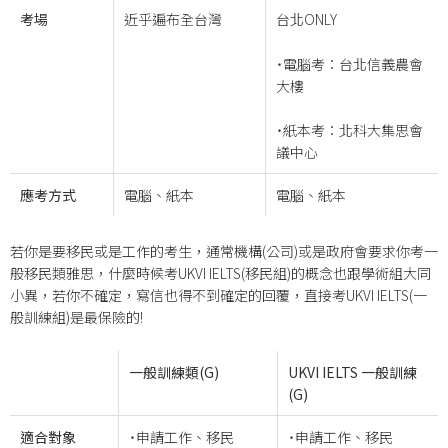
考場
近乎遍布全台灣
台北ONLY
˙電腦考：台北信義農會
大樓
˙紙本考：北科大集思會
議中心
應考方式
電腦、紙本
電腦、紙本
若你是要移民或是工作的考生，通常機構(公司)或是政府會要求你考一
般移民類雅思，什麼時候考UKVI IELTS(移民組)的概念也跟學術組大同
小異，若你不確定，寫信也得不到確定的回覆，直接考UKVI IELTS(一
般訓練組)是最保險的!
一般訓練類(G)
UKVI IELTS
一般訓練
(G)
適合對象
˙申請工作、移民
˙申請工作、移民