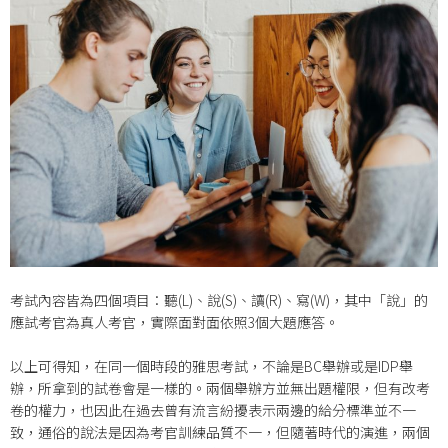
考試內容皆為四個項目：聽(L)、說(S)、讀(R)、寫(W)，其中「說」的
應試考官為真人考官，實際面對面依照3個大題應答。
以上可得知，在同一個時段的雅思考試，不論是BC舉辦或是IDP舉
辦，所拿到的試卷會是一樣的。兩個舉辦方並無出題權限，但有改考
卷的權力，也因此在過去曾有流言紛擾表示兩邊的給分標準並不一
致，通俗的說法是因為考官訓練品質不一，但隨著時代的演進，兩個