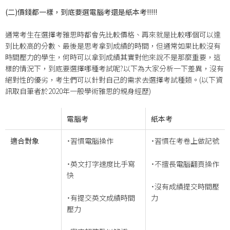
(
二)價錢都一樣，到底要選電腦考還是紙本考!!!!!
通常考生在選擇考雅思時都會先比較價格、再來就是比較哪個可以達
到比較高的分數、最後是思考拿到成績的時間，但通常如果比較沒有
時間壓力的學生，何時可以拿到成績其實對他來說不是那麼重要，這
樣的情況下，到底要選擇哪種考試呢?以下為大家分析一下差異，沒有
絕對性的優劣，考生們可以針對自己的需求去選擇考試種類。(以下資
訊取自筆者於2020年一般學術雅思的親身經歷)
電腦考
紙本考
適合對象
˙習慣電腦操作
˙習慣在考卷上做記號
˙英文打字速度比手寫
˙不擅長電腦翻頁操作
快
˙沒有成績提交時間壓
˙有提交英文成績時間
力
壓力