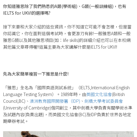
你知道雅思除了我們熟悉的A類(學術組)、G類(一般訓練組)，也有
IELTS for UKVI的選擇嗎?
接下來要和大家介紹的這些資訊，你不知道它可能不會怎樣，但是當
你認識它，你在面對這個考試時，會更游刃有餘!一般雅思A類和一般
雅思G類以及其他雅思項目(如：life skills)的詳細介紹也可以在本校網
其他篇文章尋得喔!!這篇主要為大家講解什麼是IELTS for UKVI!
先為大家簡單複習一下雅思是什麼!
「雅思」全名為「國際英語測試系統」（IELTS,International English
Language Testing System）。1989年時，由
英國文化協會
(British
Council,BC)、
澳洲教育國際開發署（IDP)
、
劍橋大學考試委員會
(University of Cambridge)偕同創立，其中劍橋大學負責有關學術水準
及試題內容(負責出題)，而英國文化協會(BC)及IDP負責於世界各地定
期舉辦考試。