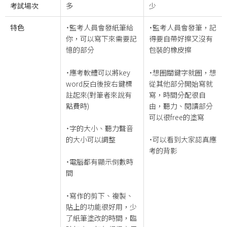
考試場次
多
少
特色
˙監考人員會發紙筆給
˙監考人員會發筆，記
你，可以寫下來需要記
得要自帶好擦又沒有
憶的部分
包裝的橡皮擦
˙應考軟體可以將key
˙想圈關鍵字就圈，想
word反白後按右鍵標
從其他部分開始寫就
註起來(對筆者來說有
寫，時間分配很自
點費時)
由，聽力、閱讀部分
可以很free的塗寫
˙字的大小、聽力聲音
的大小可以調整
˙可以看到大家認真應
考的背影
˙電腦都有顯示倒數時
間
˙寫作的剪下、複製、
貼上的功能很好用，少
了紙筆塗改的時間，臨