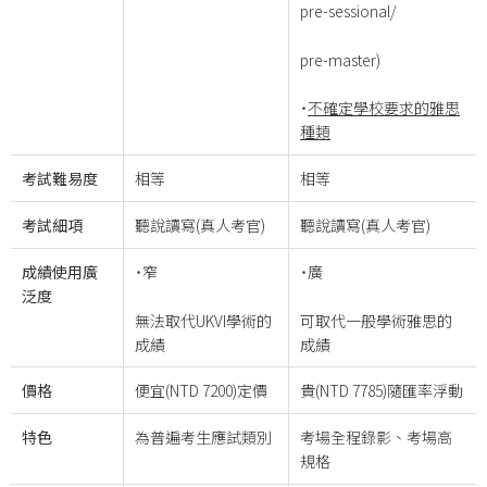
pre-sessional/
pre-master)
˙
不確定學校要求的雅思
種類
考試難易度
相等
相等
考試細項
聽說讀寫(真人考官)
聽說讀寫(真人考官)
成績使用廣
˙窄
˙廣
泛度
無法取代UKVI學術的
可取代一般學術雅思的
成績
成績
價格
便宜(NTD 7200)定價
貴(NTD 7785)隨匯率浮動
特色
為普遍考生應試類別
考場全程錄影、考場高
規格