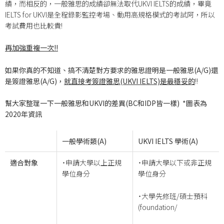
績，而相反的，一般雅思的成績卻無法取代UKVI IELTS的成績，畢竟
IELTS for UKVI是全程錄影監控考場、動用高規格模式的考試阿，所以
考試費用也比較貴!
再加強重複一次!!
如果你真的不知道、搞不清楚對方要求的雅思證明是一般雅思(A/G)還
是簽證雅思(A/G)，
就直接考簽證雅思(UKVI IELTS)是最穩妥的
!!
幫大家整理一下一般雅思和UKVI的差異(BC和IDP皆一樣)
*
圖表為
2020年資訊
一般學術類(A)
UKVI IELTS
學術(A)
適合對象
˙申請大學以上正規
˙申請大學以下或非正規
學位身分
學位身分
˙大學先修班/碩士預科
(foundation/