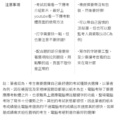
注意事項
˙考試前需看一下應考
˙橡皮擦要帶沒有包
介紹影片，最好上
裝，然後要好擦!
youtube看一下應考軟
體頁面的使用方法
˙可以帶自己習慣的
2B鉛筆，但也可以跟
˙打字需要快一點，但
監考人員索取(以BC為
也要注意不要拼錯!!
例)
˙配合題的部分是要按
˙寫作的字跡要工整，
著選項拖拉到題目，用
至少要讓考官看的出
點擊的話，頁面不理你
來在寫什麼
是正常的
註：筆者認為，考生需要選擇自己最舒適的考試種類去選擇，以筆者
為例，因在補習班及家裡練習題目都是以紙本為主，電腦考除了要適
應應考軟體之外，也很難馬上適應電腦標註關鍵字的功能，整場電腦
考除了寫作十分優勢之外，其他的考試狀態都很慌，因此筆者的紙本
考成績是比電腦考還高的!不過電腦考的成績出來速度真的很快，如果
是成績需求迫在眉梢的考生，電腦考絕對是你最好的選擇!