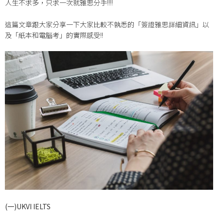
人生不求多，只求一次就雅思分手!!!!
這篇文章跟大家分享一下大家比較不孰悉的「簽證雅思詳細資訊」以
及「紙本和電腦考」的實際感受!!
(
一)UKVI IELTS