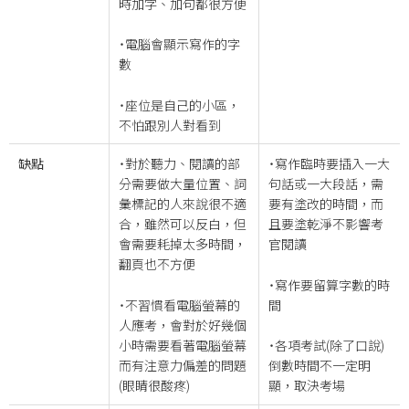
時加字、加句都很方便
˙電腦會顯示寫作的字
數
˙座位是自己的小區，
不怕跟別人對看到
缺點
˙對於聽力、閱讀的部
˙寫作臨時要插入一大
分需要做大量位置、詞
句話或一大段話，需
彙標記的人來說很不適
要有塗改的時間，而
合，雖然可以反白，但
且要塗乾淨不影響考
會需要耗掉太多時間，
官閱讀
翻頁也不方便
˙寫作要留算字數的時
˙不習慣看電腦螢幕的
間
人應考，會對於好幾個
小時需要看著電腦螢幕
˙各項考試(除了口說)
而有注意力偏差的問題
倒數時間不一定明
(眼睛很酸疼)
顯，取決考場