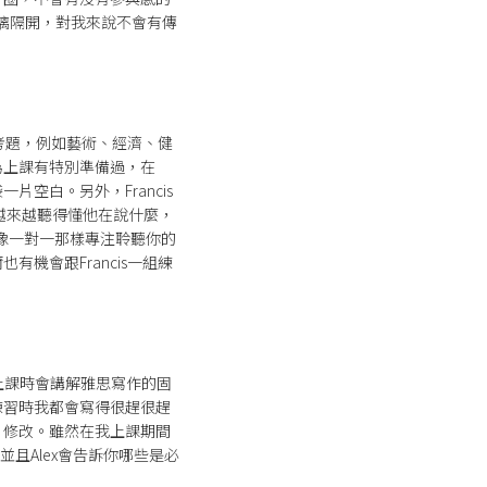
璃隔開，對我來說不會有傳
出的考題，例如藝術、經濟、健
為上課有特別準備過，在
空白。另外，Francis
越來越聽得懂他在說什麼，
法像一對一那樣專注聆聽你的
機會跟Francis一組練
在上課時會講解雅思寫作的固
練習時我都會寫得很趕很趕
、修改。雖然在我上課期間
且Alex會告訴你哪些是必