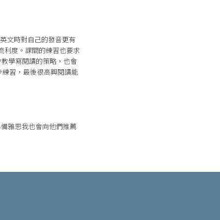
說英文時對自己的發音更有
求流利度。課間的練習也要求
會教學寫閱讀的策略，也會
腳步練習，最後很高興閱讀能
要準備雅思我也會向他們推薦