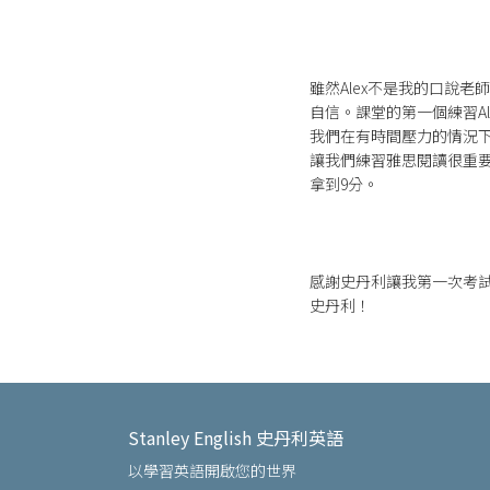
雖然Alex不是我的口說
自信。課堂的第一個練習A
我們在有時間壓力的情況
讓我們練習雅思閱讀很重要
拿到9分。
感謝史丹利讓我第一次考試
史丹利！
Stanley English 史丹利英語
以學習英語開啟您的世界