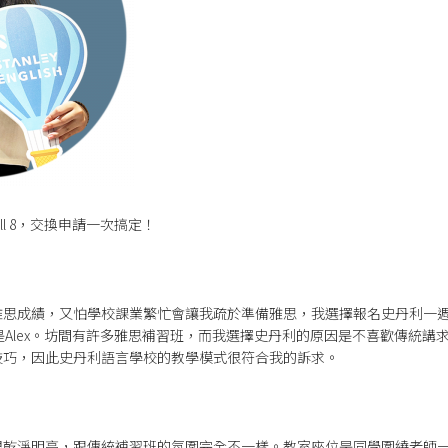
ll 8，交換申請一次搞定！
雅思成績，又怕學校課業繁忙會讓我疏於準備雅思，我選擇報名史丹利一
寫則是Alex。坊間有許多雅思補習班，而我選擇史丹利的原因是不喜歡傳統
技巧，因此史丹利語言學校的教學模式很符合我的訴求。
很乾淨明亮，跟傳統補習班的氛圍完全不一樣。教室座位是同學圍繞老師