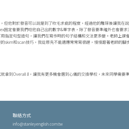
老師，但他對於發音可以說是到了吹毛求疵的程度，經過他的雕琢後讓我在
lex固定會要我們唸他自己出的數字&單字表，除了發音要準確外也會要
下用指定句型造句，讓我們在寫作時的句子結構和文法更多變。老師上課
的skim和scan技巧，我從原先不能適應常常寫很趕，慢慢跟著老師的
就拿到Overall 8，讓我有更多機會選到心儀的交換學校，未來同學需
聯絡方式
info@stanleyenglish.com.tw