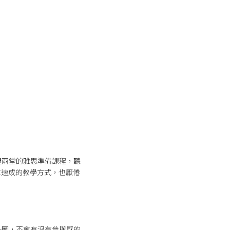
週兩堂的雅思準備課程，聽
講求速成的教學方式，也厭倦
一圈，不會有沒有參與感的