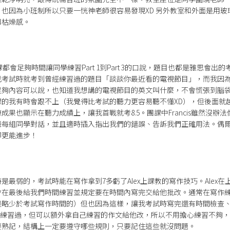
也因為小班制所以只要一恍神老師很容易發現XD 另外教室和外面是用玻
和枯燥感。
堂課都會足夠時間讓同學練習Part 1到Part 3的口說，題目也都是雅思會
我考試時就考到曾經練習過的題目「談談你最近看的電視節目」，而我因
述有足夠內容可以說，也知道我想講的電視節目的英文叫什麼，不會慌張到腦袋一片
課的我有時會跟不上（我覺得比考試的聽力更容易聽不懂XD），但後面就
果也顯示在聽力成績上，讓我首戰就考8.5。團課中Francis雖然沒辦
每組同學對話，並且適時插入指出我們的錯誤、告訴我們正確用法。偶爾也有
卻更能進步！
是最弱的，考試時能在寫作拿到7多虧了Alex上課教的寫作技巧。Alex
會在最後給我們時間練習並規定要在時間內寫完交給他批改。通常在寫作
是略少於考試寫作時間的）但也因為這樣，讓我考試時寫完還有時間檢查
題型都練習過，但可以額外拿自己練習的作文給他改，所以不用擔心練習不夠，並
要熟記，結構上一定要遵守哪些規則，只要記住這些就沒問題。