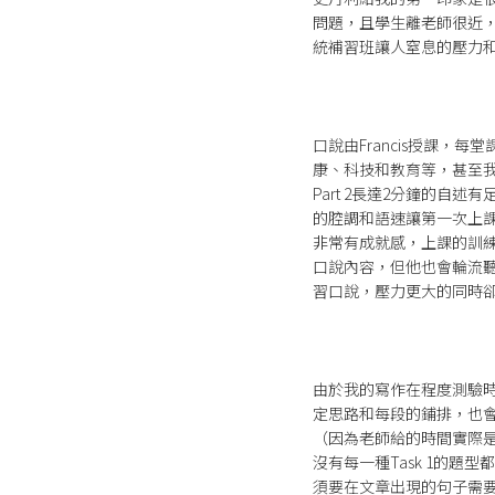
問題，且學生離老師很近，
統補習班讓人窒息的壓力
口說由Francis授課，每
康、科技和教育等，甚至
Part 2長達2分鐘的自
的腔調和語速讓第一次上
非常有成就感，上課的訓練成
口說內容，但他也會輪流聽
習口說，壓力更大的同時
由於我的寫作在程度測驗時
定思路和每段的鋪排，也
（因為老師給的時間實際
沒有每一種Task 1的
須要在文章出現的句子需