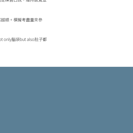
寫越順。模擬考盡量來參
ly腦袋but also肚子都