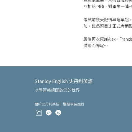
互相給回饋，對畢業一陣
考試前幾天記得早睡早起
加，雖然題目比正式考稍
最後再次感謝Alex、Fran
滿載而歸呢～
Stanley English 史丹利英語
以學習英語開啟您的世界
關於史丹利英語
聽聽學長姐說