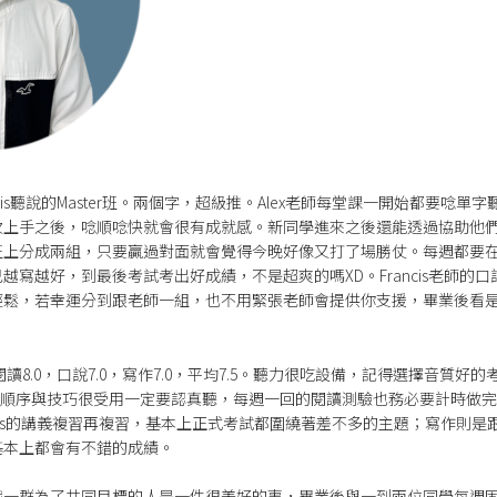
ancis聽說的Master班。兩個字，超級推。Alex老師每堂課一開始都要唸
次上手之後，唸順唸快就會很有成就感。新同學進來之後還能透過協助他
班上分成兩組，只要贏過對面就會覺得今晚好像又打了場勝仗。每週都要
越寫越好，到最後考試考出好成績，不是超爽的嗎XD。Francis老師的
鬆，若幸運分到跟老師一組，也不用緊張老師會提供你支援，畢業後看是
讀8.0，口說7.0，寫作7.0，平均7.5。聽力很吃設備，記得選擇音質好的考
答題順序與技巧很受用一定要認真聽，每週一回的閱讀測驗也務必要計時做
ncis的講義複習再複習，基本上正式考試都圍繞著差不多的主題；寫作則
基本上都會有不錯的成績。
識一群為了共同目標的人是一件很美好的事，畢業後與一到兩位同學每週