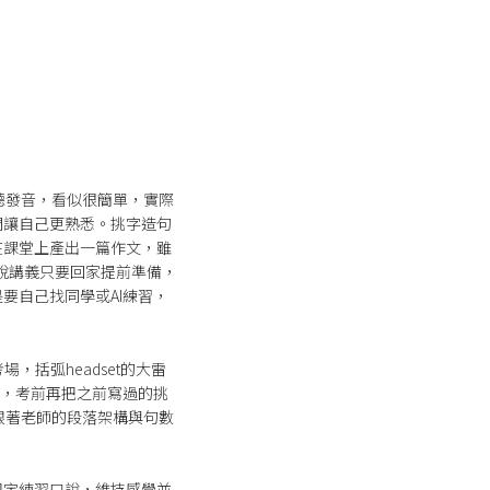
單字聽發音，看似很簡單，實際
們讓自己更熟悉。挑字造句
在課堂上產出一篇作文，雖
口說講義只要回家提前準備，
要自己找同學或AI練習，
場，括弧headset的大雷
完，考前再把之前寫過的挑
是跟著老師的段落架構與句數
固定練習口說，維持感覺並