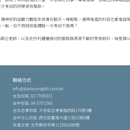
子才考試的同學很有幫助。
，精神好的話聽力聽起來就像在聊天一樣輕鬆，連帶後面的科目也都會越
難一點，但不用錢就能體驗一次考試不香嗎？
cis兩位老師，以及史丹利櫃檯親切的服務與源源不斷的零食飲料，每堂課not on
聯絡方式
info@stanleyenglish.com.tw
台北校區: 02-77095331
台中校區: 04-37072563
台北忠孝校區: 大安區忠孝東路四段176號3樓
台中文心校區: 西屯區臺灣大道三段32號6樓
核准文號: 北市教終字第1123063886號