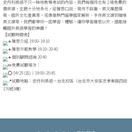
史丹利英語不只一昧地教導考試的內容，我們每個月也有 2 場免費的
選修課，主題十分地多元，從雅思口說、寫作不踩雷、英文履歷撰
寫、國外文化差異等，或像是熱門留學國家解析、手作英文課到咖啡
英文課等，我們都帶你一起學習、體驗，讓你學習雅思以外，還能接
觸國外英語學習的樂趣！
【試聽時間表】
雅思介紹 19:00~19:10
雅思示範教學 19:10~20:40
個別顧問諮詢 20:40
免費試聽場次：
04/25 (五)｜19:00~20:45
試聽地點：史丹利英語－台北校區（台北市大安區忠孝東路四段
176號3樓）