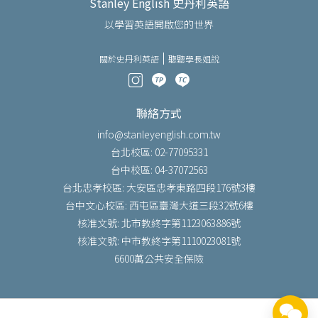
Stanley English 史丹利英語
以學習英語開啟您的世界
關於史丹利英語
聽聽學長姐說
聯絡方式
info@stanleyenglish.com.tw
台北校區: 02-77095331
台中校區: 04-37072563
台北忠孝校區: 大安區忠孝東路四段176號3樓
台中文心校區: 西屯區臺灣大道三段32號6樓
核准文號: 北市教終字第1123063886號
核准文號: 中市教終字第1110023081號
6600萬公共安全保險