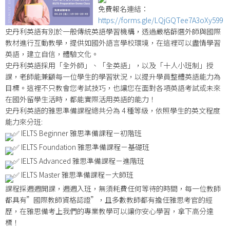
免費報名連結：
https://forms.gle/LQjGQTee7A3oXy599
史丹利英語有別於一般傳統英語學習機構，透過嚴格篩選外師與國際
教材進行互動教學，提供如國外語言學校環境，在這裡可以盡情學習
英語，建立自信，體驗文化。
史丹利英語採用「全外師」、「全英語」，以及「十人小班制」授
課，老師能兼顧每一位學生的學習狀況，以提升學員整體英語能力為
目標。這裡不只教會您考試技巧，也讓您在面對各項英語考試或未來
在國外留學生活時，都能實際活用英語的能力！
史丹利英語的雅思準備課程總共分為 4 種等級，依照學生的英文程度
能力來分班:
IELTS Beginner 雅思準備課程－初階班
IELTS Foundation 雅思準備課程－基礎班
IELTS Advanced 雅思準備課程－進階班
IELTS Master 雅思準備課程－大師班
課程採週週開課，週週入班，無須耗費任何等待的時間，每一位教師
都具有”國際教師資格認證”，且多數教師都有擔任雅思考官的經
歷，在雅思備考上我們的專業教學可以讓你安心學習，拿下高分達
標！