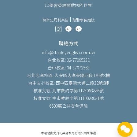
以學習英語開啟您的世界
關於史丹利英語
聽聽學長姐說
聯絡方式
info@stanleyenglish.com.tw
台北校區: 02-77095331
台中校區: 04-37072563
台北忠孝校區: 大安區忠孝東路四段176號3樓
台中文心校區: 西屯區臺灣大道三段32號6樓
核准文號: 北市教終字第1123063886號
核准文號: 中市教終字第1110023081號
6600萬公共安全保險
本網站由史丹利英語教育有限公司所維護