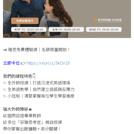
📣 雅思免費體驗課｜名額限量開放！
立即卡位
👉
https://reurl.cc/3kOn1X
我們的課程特色👇
✨ 全外師授課｜打造沉浸式英語環境
✨ 全英語教學｜自然建立語感與反應力
✨ 小班制｜清楚掌握每位學生學習進度
強大外師陣容🔥
☑️ 國際認證專業教師
☑️ 多位「前雅思考官」親自授課
帶你掌握出題邏輯＋高分關鍵！