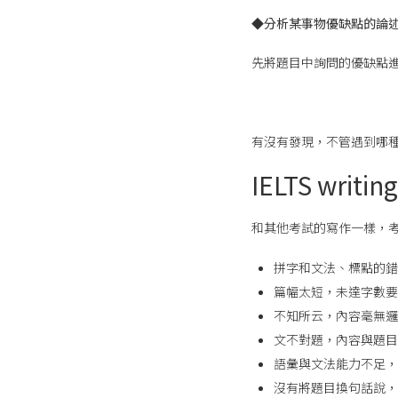
◆
分析某事物優缺點的論
先將題目中詢問的優缺點
有沒有發現，不管遇到哪
IELTS writ
和其他考試的寫作一樣，
拼字和文法、標點的錯
篇幅太短，未達字數要
不知所云，內容毫無邏
文不對題，內容與題目
語彙與文法能力不足，
沒有將題目換句話說，