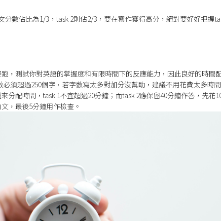
文分數佔比為1/3，task 2則佔2/3，要在寫作獲得高分，絕對要好好把握ta
賽跑，測試你對英語的掌握度和有限時間下的反應能力，因此良好的時間
作字數必須超過250個字，若字數寫太多對加分沒幫助，建議不用花費太多時
配時間，task 1不宜超過20分鐘；而task 2應保留40分鐘作答，先花1
內文，最後5分鐘用作檢查。