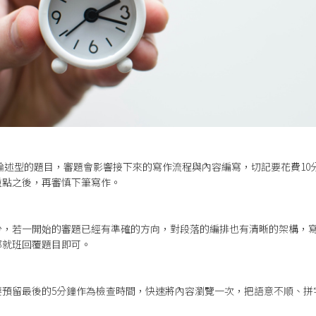
task 2大多為論述型的題目，審題會影響接下來的寫作流程與內容編寫，切記要花
重點之後，再審慎下筆寫作。
分，若一開始的審題已經有準確的方向，對段落的編排也有清晰的架構，
部就班回覆題目即可。
要預留最後的5分鐘作為檢查時間，快速將內容瀏覽一次，把語意不順、拼