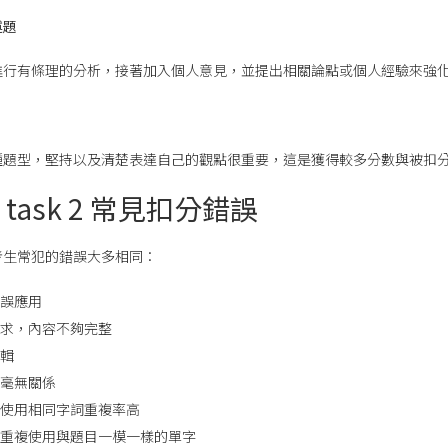
述題
進行有條理的分析，接著加入個人意見，並提出相關論點或個人經驗來強
種題型，堅持以及清楚表達自己的觀點很重要，這是獲得較多分數與被扣
ing task 2 常見扣分錯誤
考生常犯的錯誤大多相同：
誤應用
求，內容不夠完整
輯
毫無關係
使用相同字詞重複率高
重複使用與題目一模一樣的單字