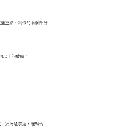
這些重點。寫作的兩個部分
平均以上的成績。
。
式，須清楚表達，邏輯合