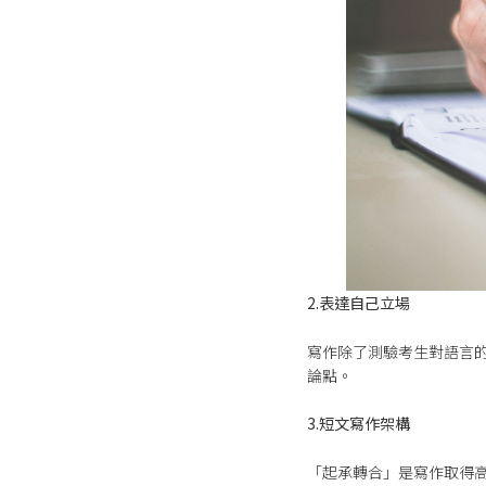
2.表達自己立場
寫作除了測驗考生對語言
論點。
3.短文寫作架構
「起承轉合」是寫作取得高分的不