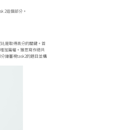
sk 2這個部分。
配比是取得高分的關鍵。首
間增加篇幅。雅思寫作總共
0分鐘審視task2的題目並構