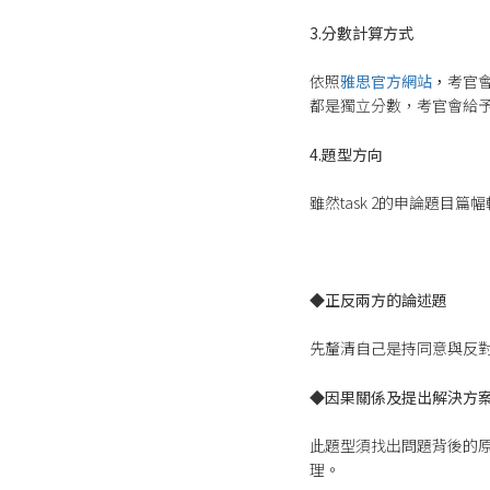
3.分數計算方式
依照
雅思官方網站
，
考官
都是獨立分數，考官會給予1
4.題型方向
雖然task 2的申論題
◆
正反兩方的論述題
先釐清自己是持同意與反
◆
因果關係及提出解決方
此題型須找出問題背後的
理。