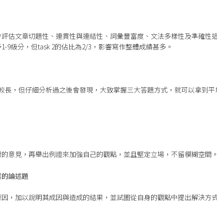
會評估文章切題性、連貫性與連結性、詞彙豐富度、文法多樣性及準確性
-9級分，但task 2的佔比為2/3，影響寫作整體成績甚多。
目篇幅較長，但仔細分析過之後會發現，大致掌握三大答題方式，就可以拿到
對的意見，再舉出例證來加強自己的觀點，並且堅定立場，不留模糊空間
案的論述題
原因，加以說明其成因與造成的結果，並試圖從自身的觀點中提出解決方