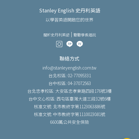
Stanley English 史丹利英語
以學習英語開啟您的世界
關於史丹利英語
聽聽學長姐說
聯絡方式
info@stanleyenglish.com.tw
台北校區: 02-77095331
台中校區: 04-37072563
台北忠孝校區: 大安區忠孝東路四段176號3樓
台中文心校區: 西屯區臺灣大道三段32號6樓
核准文號: 北市教終字第1123063886號
核准文號: 中市教終字第1110023081號
6600萬公共安全保險