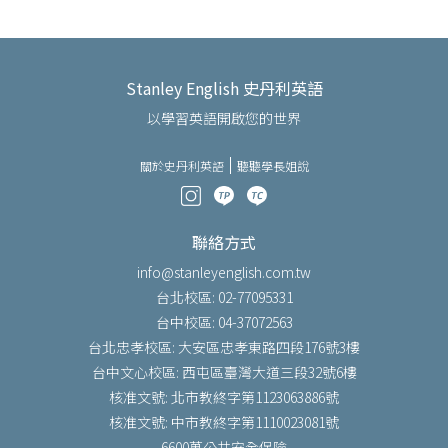
Stanley English 史丹利英語
以學習英語開啟您的世界
關於史丹利英語
聽聽學長姐說
聯絡方式
info@stanleyenglish.com.tw
台北校區: 02-77095331
台中校區: 04-37072563
台北忠孝校區: 大安區忠孝東路四段176號3樓
台中文心校區: 西屯區臺灣大道三段32號6樓
核准文號: 北市教終字第1123063886號
核准文號: 中市教終字第1110023081號
6600萬公共安全保險