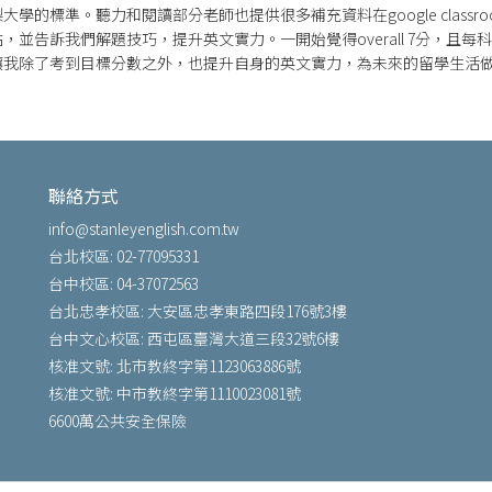
學的標準。聽力和閱讀部分老師也提供很多補充資料在google classr
並告訴我們解題技巧，提升英文實力。一開始覺得overall 7分，且每
讓我除了考到目標分數之外，也提升自身的英文實力，為未來的留學生活
聯絡方式
info@stanleyenglish.com.tw
台北校區: 02-77095331
台中校區: 04-37072563
台北忠孝校區: 大安區忠孝東路四段176號3樓
台中文心校區: 西屯區臺灣大道三段32號6樓
核准文號: 北市教終字第1123063886號
核准文號: 中市教終字第1110023081號
6600萬公共安全保險