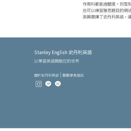
作兩科都能過關達，到雪梨大
些可以練習雅思題目的網站，
高興選擇了史丹利英語，
Stanley English 史丹利英語
以學習英語開啟您的世界
關於史丹利英語
聽聽學長姐說