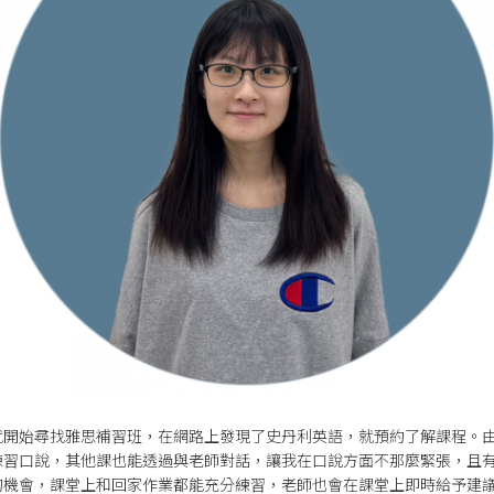
就開始尋找雅思補習班，在網路上發現了史丹利英語，就預約了解課程。
課才能練習口說，其他課也能透過與老師對話，讓我在口說方面不那麼緊張，且
的機會，課堂上和回家作業都能充分練習，老師也會在課堂上即時給予建