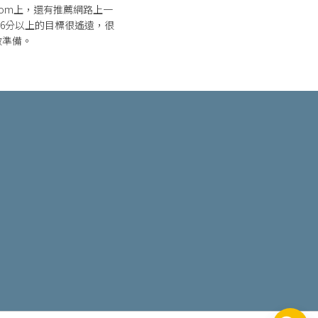
oom上，還有推薦網路上一
科6分以上的目標很遙遠，很
做準備。