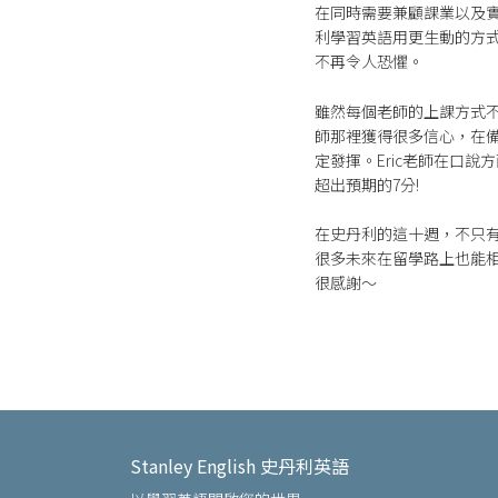
在同時需要兼顧課業以及
利學習英語用更生動的方
不再令人恐懼。
雖然每個老師的上課方式不
師那裡獲得很多信心，在
定發揮。Eric老師在口
超出預期的7分!
在史丹利的這十週，不只
很多未來在留學路上也能
很感謝～
Stanley English 史丹利英語