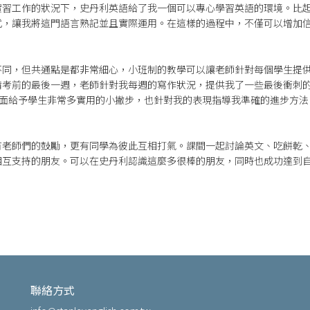
實習工作的狀況下，史丹利英語給了我一個可以專心學習英語的環境。比
式，讓我將這門語言熟記並且實際運用。在這樣的過程中，不僅可以增加
同，但共通點是都非常細心，小班制的教學可以讓老師針對每個學生提供精
備考前的最後一週，老師針對我每週的寫作狀況，提供我了一些最後衝刺
說方面給予學生非常多實用的小撇步，也針對我的表現指導我準確的進步方
有老師們的鼓勵，更有同學為彼此互相打氣。課間一起討論英文、吃餅乾
相互支持的朋友。可以在史丹利認識這麼多很棒的朋友，同時也成功達到
聯絡方式