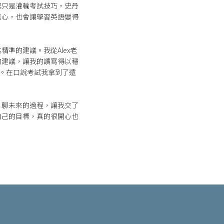
起只是灌輸考試技巧，史丹
信心，也會讓學習英語變得
準的建議。我從Alex老
的建議，讓我的讀寫得以穩
法。在口說考試我拿到了遠
、聊未來的過程，讓我交了
自己的目標，真的很開心也