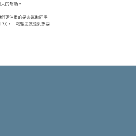
很大的幫助。
師們更注重的是去幫助同學
 7.0，一戰雅思就達到想要