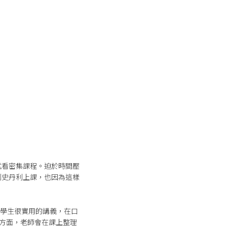
試看密集課程。迫於時間壓
到史丹利上課，也因為這樣
供學生很實用的講義，在口
文方面，老師會在課上整理