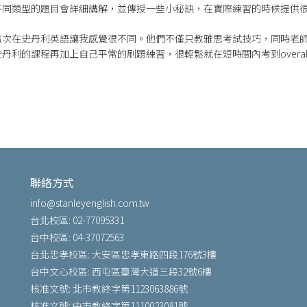
不同類型的題目會詳細講解，並傳授一些小秘訣，在實際練習的時候提供
這次在史丹利英語讓我感覺很不同。他們不僅只教雅思考試技巧，同時老
利的課程再加上自己平常的刷題練習，很輕鬆就在短時間內考到overall
聯絡方式
info@stanleyenglish.com.tw
台北校區: 02-77095331
台中校區: 04-37072563
台北忠孝校區: 大安區忠孝東路四段176號3樓
台中文心校區: 西屯區臺灣大道三段32號6樓
核准文號: 北市教終字第1123063886號
核准文號: 中市教終字第1110023081號