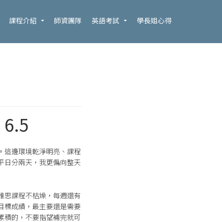
課程介紹
師資團隊
英語考試
學長姐心得
6.5
。這邊環境乾淨明亮、課程
平日分兩天，我更偏向整天
雅思課程不枯燥，每週還有
目標成績，最主要還是需要
累積的，不要指望補完就可