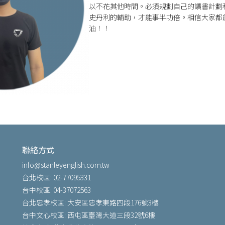
以不花其他時間。必須規劃自己的讀書計劃
史丹利的輔助，才能事半功倍。相信大家都
油！！
聯絡方式
info@stanleyenglish.com.tw
台北校區: 02-77095331
台中校區: 04-37072563
台北忠孝校區: 大安區忠孝東路四段176號3樓
台中文心校區: 西屯區臺灣大道三段32號6樓