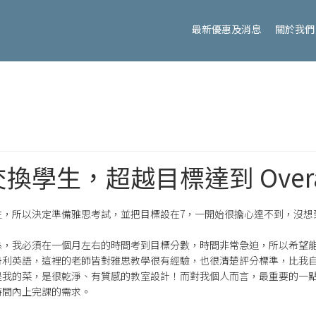
最新優惠及消息
關於我們
學生，超越目標達到 Overall
，所以決定準備雅思考試，並把目標設在7，一開始很擔心達不到，沒想到
係，我必須在一個月左右的時間考到目標分數，時間非常急迫，所以希望
丹利英語，這裡的老師皆對雅思教學很有經驗，也很清楚評分標準，比我
是我的菜，是很乾淨、有質感的教室設計！而對我個人而言，最重要的一
時間內上完課的需求。