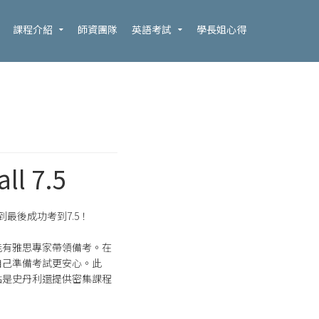
課程介紹
師資團隊
英語考試
學長姐心得
 7.5
最後成功考到7.5！
能有雅思專家帶領備考。在
自己準備考試更安心。此
點是史丹利還提供密集課程