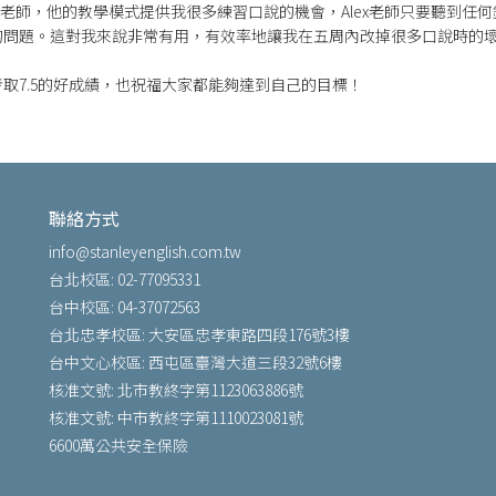
ex老師，他的教學模式提供我很多練習口說的機會，Alex老師只要聽到任
的問題。這對我來說非常有用，有效率地讓我在五周內改掉很多口說時的
取7.5的好成績，也祝福大家都能夠達到自己的目標！
聯絡方式
info@stanleyenglish.com.tw
台北校區: 02-77095331
台中校區: 04-37072563
台北忠孝校區: 大安區忠孝東路四段176號3樓
台中文心校區: 西屯區臺灣大道三段32號6樓
核准文號: 北市教終字第1123063886號
核准文號: 中市教終字第1110023081號
6600萬公共安全保險