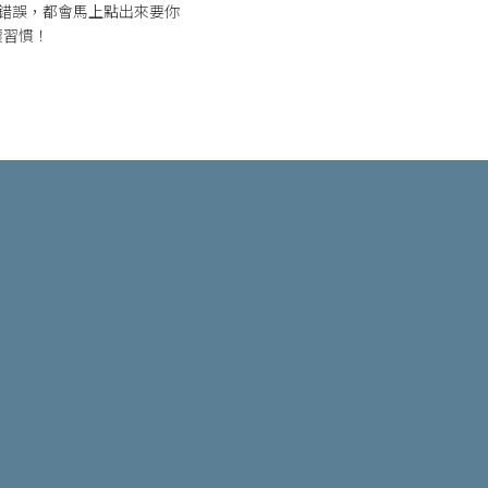
何錯誤，都會馬上點出來要你
壞習慣！