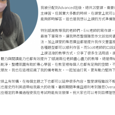
我被分配到Advanced班級，總共20堂課，
主練習。但其實大多數的時候，在課堂上就可
能夠即時解答，這也是我想以上課的方式準備
特別感謝教導我的老師們，Eric老師的寫作課
最後下筆寫作，讓我熟悉整個雅思作文該如何
法，加上課堂的集思廣益都是提升我作文豐富
各種題型都可以順利作答。而Scott老師的口
上課活潑的教學方式，分享了很多生活用語，
。聽力與閱讀能力也都有效提升了!感謝兩位老師盡心盡力的教導，總是帶
亮乾淨，整體氛圍有助於專心學習，在教室裡每個人也都有足夠的空間，
交朋友，我也在這裡認識了我的備考戰友，一起加油打氣，更有動力堅持
安排上有架構，在每個主題之下也都可以延伸很多內容。整堂課程雖說不
是史丹利英語帶給我最大的收穫。暑假期間準備且順利考到雅思Overall
些穩定的準備過程使我在考試時能有效發揮。祝大家也可以考到目標理想