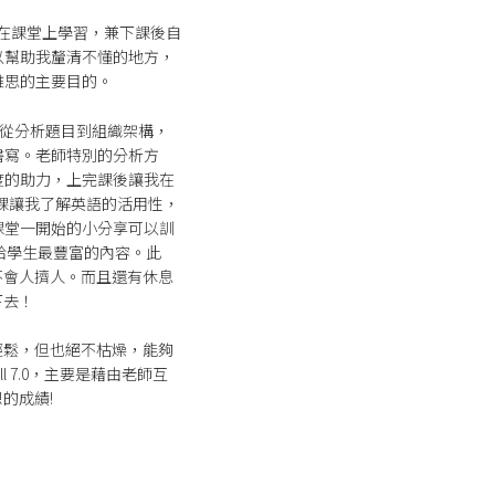
需要在課堂上學習，兼下課後自
以幫助我釐清不懂的地方，
雅思的主要目的。
，從分析題目到組織架構，
書寫。老師特別的分析方
度的助力，上完課後讓我在
說課讓我了解英語的活用性，
課堂一開始的小分享可以訓
給學生最豐富的內容。此
不會人擠人。而且還有休息
下去！
輕鬆，但也絕不枯燥，能夠
 7.0，主要是藉由老師互
的成績!