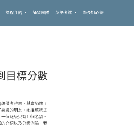
課程介紹
師資團隊
英語考試
學長姐心得
到目標分數
始想備考雅思，其實猶豫了
了身邊的朋友，她推薦我史
一個班級只有10個名額。
細的介紹以及分級測驗，我