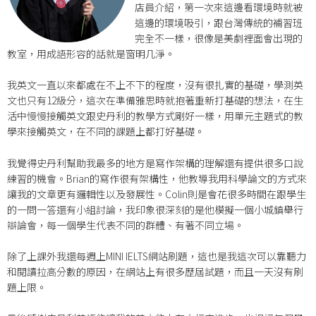
店員介紹，第一次來這邊看環境時就被
這邊的環境吸引，跟台灣傳統的補習班
完全不一樣，很像是美劇裡面會出現的
教室，用成語形容的話就是窗明几淨。
我英文一直以來都處在不上不下的程度，沒有很扎實的基礎，學測英
文也只有12級分，這次在準備雅思時就抱著重新打基礎的想法，在生
活中慢慢接觸英文跟史丹利的教學方式剛好一樣，用單元主題式的教
學來接觸英文，在不同的課題上都打好基礎。
我覺得史丹利幫助我最多的地方是寫作架構的理解還有提供很多口說
練習的機會。Brian的寫作很有架構性，他教導我用科學論文的方式來
讓我的文章更有邏輯性以及發展性。Colin則是會花很多時間在跟學生
的一問一答還有小組討論，我印象很深刻的是他模擬一個小城鎮舉行
辯論會，每一個學生代表不同的群體、有著不同立場。
除了上課外我還每週上MINI IELTS網站刷題，這也是我這次可以靠聽力
和閱讀拉高分數的原因，在網站上有很多歷屆試題，而且一天沒有刷
題上限。