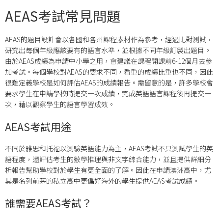
AEAS考試常見問題
AEAS的題目設計會以各國和各州課程素材作為參考，經過比對測試，
研究出每個年級應該要有的語言水準，並根據不同年級訂製出題目。
由於AEAS成績為申請中小學之用，會建議在課程開課前6-12個月去參
加考試。每個學校對AEAS的要求不同，看重的成績比重也不同，因此
很難定義學校是如何評估AEAS的成績報告。需留意的是，許多學校會
要求學生在申請學校時提交一次成績，完成英語語言課程後再提交一
次，藉以觀察學生的語言學習成效。
AEAS考試用途
不同於雅思和托福以測驗英語能力為主，AEAS考試不只測試學生的英
語程度，還評估考生的數學推理與非文字綜合能力，並且提供詳細分
析報告幫助學校對於學生有更全面的了解。因此在申請澳洲高中，尤
其是名列前茅的私立高中更偏好海外的學生提供AEAS考試成績。
誰需要AEAS考試？