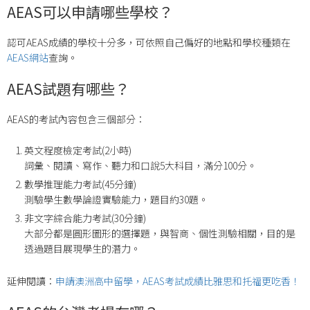
AEAS可以申請哪些學校？
認可AEAS成績的學校十分多，可依照自己偏好的地點和學校種類在
AEAS網站
查詢。
AEAS試題有哪些？
AEAS的考試內容包含三個部分：
英文程度檢定考試(2小時)
詞彙、閱讀、寫作、聽力和口說5大科目，滿分100分。
數學推理能力考試(45分鐘)
測驗學生數學論證實驗能力，題目約30題。
非文字綜合能力考試(30分鐘)
大部分都是圓形圖形的選擇題，與智商、個性測驗相關，目的是
透過題目展現學生的潛力。
延伸閱讀：
申請澳洲高中留學，AEAS考試成績比雅思和托福更吃香！