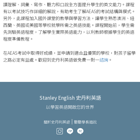
讀理解、詞彙、寫作、聽力和口說全方面提升學生的英文能力。課程
有以考試技巧作詳細的解說，有助考生了解AEAS的考試結構與模式。
另外，此課程加入國外課堂的教學與學習方法，讓學生熟悉澳洲、紐
西蘭、英國或美國等學校就學所需之英語技能。課程開始前，學生需
先測驗英語程度，了解學生實際英語能力，以利教師根據學生的英語
程度準備教程。
在AEAS考試中取得好成績，並申請到適合且優質的學校，對孩子留學
之路必定有益處。歡迎到史丹利英語做免費一對一
諮詢
。
Stanley English 史丹利英語
以學習英語開啟您的世界
關於史丹利英語
聽聽學長姐說