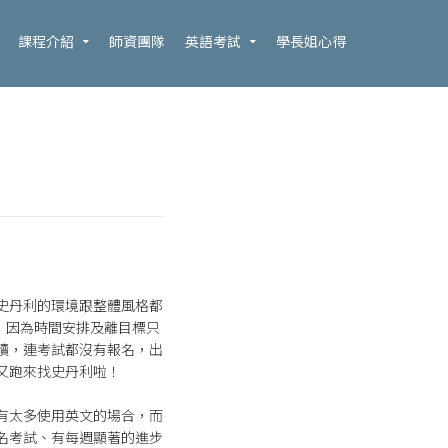
課程介紹
師資團隊
英語考試
學長姐心得
史丹利的環境跟整體風格都
，因為時間安排及離目標只
讀，連考試都沒有報名，出
又跑來找史丹利啦！
有太多使用英文的場合，而
名考試、有每週顯著的進步