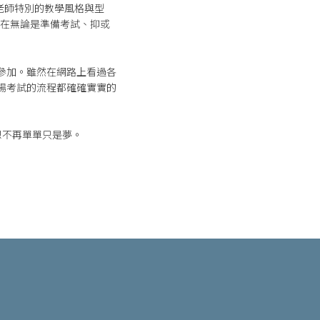
x老師特別的教學風格與型
們在無論是準備考試、抑或
參加。雖然在網路上看過各
場考試的流程都確確實實的
想不再單單只是夢。