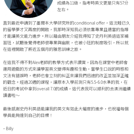
成績為11級，指考時英文更是只有57分
左右。
直到最近申請到了墨爾本大學研究所的conditional offer，這沈睡已久
的留學夢才又再度的開啟，我那時深知我必須依靠專業且適當的指導
才能讓英文能力進步。所以藉由朋友介紹我得知了史丹利英語這家補
習班，試聽後覺得老師很專業與幽默，也被小班的制度吸引，所以就
在這裡開啟了將近五個月的雅思訓練之旅。
在這我不得不對Alex老師的教學方式表示讚賞，因為在課堂中老師會
運用遊戲的方式來讓學習英文變得有趣和生動，當學生口說的時態和
文法有錯誤時，老師也會立刻的糾正來讓我們迅速的改正並加深正確
的觀念。經過20週的課程，讓原本入學前測只有5.5-6.0水準的我，在
近日的考試中拿到overall 7.0的成績，這代表我可以順利的去澳洲繼續
讀書啦～
最後感謝史丹利英語能讓我的英文有如此大幅度的進步，也祝福每個
學員能夠達到自己的目標！
– Billy