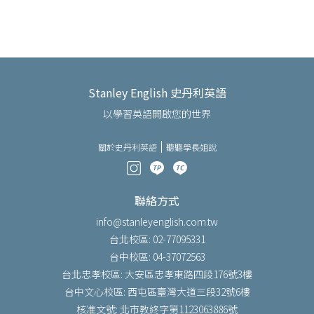
Stanley English 史丹利英語
以學習英語開啟您的世界
關於史丹利英語
聽聽學長姐說
聯絡方式
info@stanleyenglish.com.tw
台北校區: 02-77095331
台中校區: 04-37072563
台北忠孝校區: 大安區忠孝東路四段176號3樓
台中文心校區: 西屯區臺灣大道三段32號6樓
核准文號: 北市教終字第1123063886號