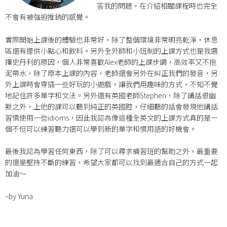
答我的問題，在介紹相關課程時也完全
不會有被強迫推銷的感覺。
實際開始上課後的體驗也非常好，除了整個環境非常明亮乾淨，休息
區還有提供小點心和飲料。另外全外師和小班制的上課方式也是我選
擇史丹利的原因，個人非常喜歡Alex老師的上課步調，高效率又不拖
泥帶水，除了原本上課的內容，老師還會另外在糾正我們的發音，另
外上課時會穿插一些好玩的小遊戲，讓我們用趣味的方式，不知不覺
地記住許多單字和文法。另外還有英國老師Stephen，除了講話很幽
默之外，上他的課可以聽到純正的英國腔，仔細聽的話會發現他講話
習慣使用一些idioms，因此我認為像這種全英文的上課方式真的是一
個不但可以練習聽力還可以學到新的單字和慣用語的好機會。
最後我認為學習任何東西，除了可以尋求補習班的幫助之外，最重要
的還是堅持不斷的練習，希望大家都可以找到最適合自己的方式一起
加油～
–by Yuna