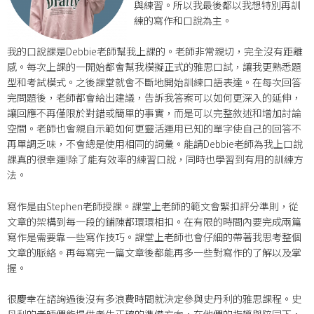
與練習。所以我最後都以我想特別再訓
練的寫作和口說為主。
我的口說課是Debbie老師幫我上課的。老師非常親切，完全沒有距離
感。每次上課的一開始都會幫我模擬正式的雅思口試，讓我更熟悉題
型和考試模式。之後課堂就會不斷地開始訓練口語表達。在每次回答
完問題後，老師都會給出建議，告訴我答案可以如何更深入的延伸，
讓回應不再僅限於對錯或簡單的事實，而是可以完整敘述和增加討論
空間。老師也會親自示範如何更靈活運用已知的單字使自己的回答不
再單調乏味，不會總是使用相同的詞彙。能請Debbie老師為我上口說
課真的很幸運!除了能有效率的練習口說，同時也學習到有用的訓練方
法。
寫作是由Stephen老師授課。課堂上老師的範文會緊扣評分準則，從
文章的架構到每一段的鋪陳都環環相扣。在有限的時間內要完成兩篇
寫作是需要靠一些寫作技巧。課堂上老師也會仔細的帶著我思考整個
文章的脈絡。再每寫完一篇文章後都能再多一些對寫作的了解以及掌
握。
很慶幸在諮詢過後沒有多浪費時間就決定參與史丹利的雅思課程。史