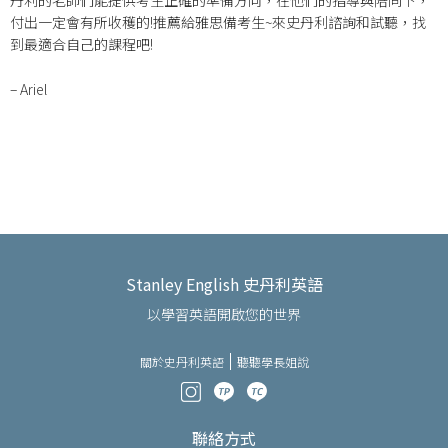
丹利的老師們能提供考生正確的準備方向，在他們的指導與陪同下，
付出一定會有所收穫的!推薦給雅思備考生~來史丹利諮詢和試聽，找
到最適合自己的課程吧!
– Ariel
Stanley English 史丹利英語
以學習英語開啟您的世界
關於史丹利英語
聽聽學長姐說
聯絡方式