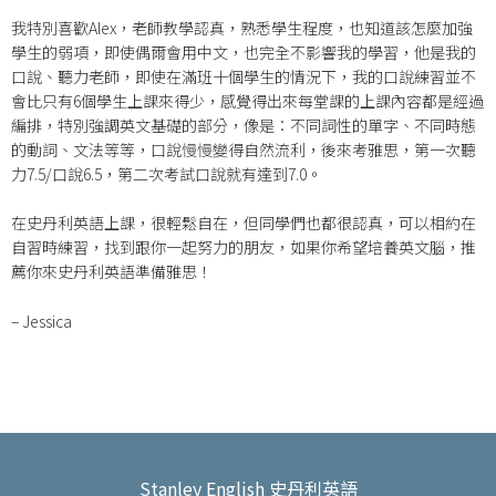
我特別喜歡Alex，老師教學認真，熟悉學生程度，也知道該怎麼加強
學生的弱項，即使偶爾會用中文，也完全不影響我的學習，他是我的
口說、聽力老師，即使在滿班十個學生的情況下，我的口說練習並不
會比只有6個學生上課來得少，感覺得出來每堂課的上課內容都是經過
編排，特別強調英文基礎的部分，像是：不同詞性的單字、不同時態
的動詞、文法等等，口說慢慢變得自然流利，後來考雅思，第一次聽
力7.5/口說6.5，第二次考試口說就有達到7.0。
在史丹利英語上課，很輕鬆自在，但同學們也都很認真，可以相約在
自習時練習，找到跟你一起努力的朋友，如果你希望培養英文腦，推
薦你來史丹利英語準備雅思！
– Jessica
Stanley English 史丹利英語