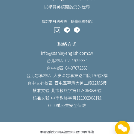
以學習英語開啟您的世界
關於史丹利英語
聽聽學長姐說
聯絡方式
info@stanleyenglish.com.tw
台北校區: 02-77095331
台中校區: 04-37072563
台北忠孝校區: 大安區忠孝東路四段176號3樓
台中文心校區: 西屯區臺灣大道三段32號6樓
核准文號: 北市教終字第1123063886號
核准文號: 中市教終字第1110023081號
6600萬公共安全保險
本網站由史丹利英語教育有限公司所維護