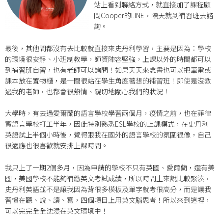
站上看到聯絡方式，就直接加了課程顧
問Cooper的LINE，隔天就到補習班去諮
詢。
最後，其他間都沒有去比較就直接來史丹利學習，主要是因為：學校
的環境很安靜、小班制教學，師資陣容堅強，上課以外的時間都可以
到補習班自習，也有老師可以詢問！如果天天來念書也可以把筆電或
課本放在置物櫃，是一間很站在學生角度著想的補習班！即使是沒教
過我的老師，也都會很熱情、親切地關心我們的狀況！
大學時，有去過愛爾蘭的語言學校學習兩個月，疫情之前，也在菲律
賓語言學校打工半年，因此特別熟悉ESL學校的上課模式，在史丹利
英語試上半個小時後，覺得跟我在國外的語言學校的氛圍很像，自己
很適應也很喜歡就安排上課時間。
我只上了一期2個多月，因為申請的學校不只有英國、愛爾蘭，還有美
國，美國學校不能夠補繳英文考試成績，所以時間上來說比較緊湊，
史丹利英語並不是讓我因為背很多模板及單字就考很高分，而是讓我
習慣在聽、說、讀、寫，四個項目上用英文腦思考！所以來到這裡，
可以完完全全沈浸在英文環境中！